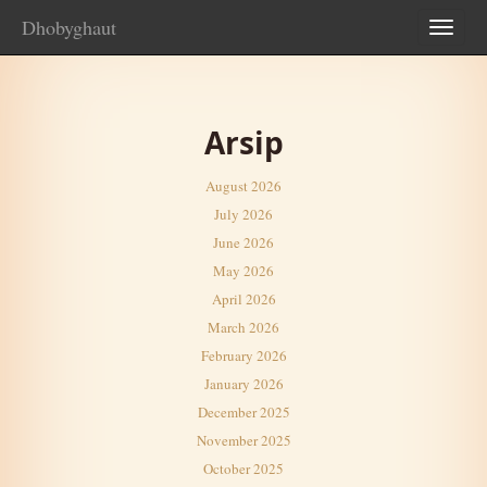
Dhobyghaut
TOG
NAV
Arsip
August 2026
July 2026
June 2026
May 2026
April 2026
March 2026
February 2026
January 2026
December 2025
November 2025
October 2025