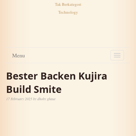
Tak Berkategori
Technology
Menu
TOGGL
NAVIG
Bester Backen Kujira
Build Smite
17 February 2025
by
dhoby ghaut