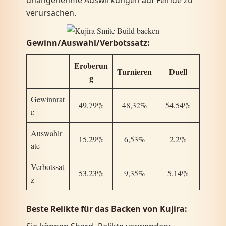
unangenehme Auswirkungen auf Feinde zu
verursachen.
Gewinn/Auswahl/Verbotssatz:
Eroberun
Turnieren
Duell
g
Gewinnrat
49,79%
48,32%
54,54%
e
Auswahlr
15,29%
6,53%
2,2%
ate
Verbotssat
53,23%
9,35%
5,14%
z
Beste Relikte für das Backen von Kujira: