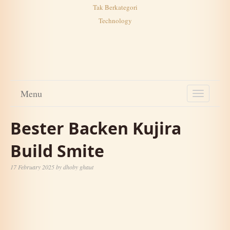
Tak Berkategori
Technology
Menu
TOGGL
NAVIG
Bester Backen Kujira
Build Smite
17 February 2025
by
dhoby ghaut