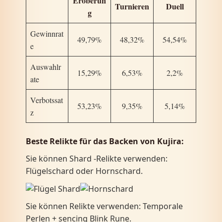
Eroberun
Turnieren
Duell
g
Gewinnrat
49,79%
48,32%
54,54%
e
Auswahlr
15,29%
6,53%
2,2%
ate
Verbotssat
53,23%
9,35%
5,14%
z
Beste Relikte für das Backen von Kujira:
Sie können Shard -Relikte verwenden:
Flügelschard oder Hornschard.
Sie können Relikte verwenden: Temporale
Perlen + sencing Blink Rune.