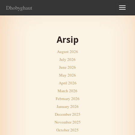
Dhobyghaut
TOG
NAV
Arsip
August 2026
July 2026
June 2026
May 2026
April 2026
March 2026
February 2026
January 2026
December 2025
November 2025
October 2025