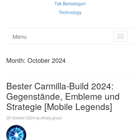
Tak Berkategori
Technology
Menu
TOGGL
NAVIGA
Month:
October 2024
Bester Carmilla-Build 2024:
Gegenstände, Embleme und
Strategie [Mobile Legends]
28 October 2024
by
dhoby ghaut