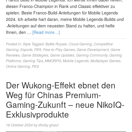
diesen Franco-Champion in Rank und Classic effektiver zu
spielen. Beste Franco-Build-Anleitungen für Mobile Legends
2024. Ich arbeite hart daran, meine Mobile Legends-Builds und
-Anleitungen auf dem neuesten Stand zu halten, und helfe
Ihnen, den …
[Read more…]
Posted in:
Style
Tagged:
Battle Royale
,
Cloud Gaming
,
Competitive
Gaming
,
Esports
,
FIFA
,
Free-to-Play Games
,
Game Development
,
Game
Reviews
,
Game Strategies
,
Game Updates
,
Gaming Community
,
Gaming
Platforms
,
Gaming Tips
,
MMORPG
,
Mobile Legends
,
Multiplayer Games
,
Online Gaming
,
PES
Der Wukong-Effekt ebnet den
Weg für Chinas Premium-
Gaming-Zukunft – neue NikoIQ-
Exklusivprodukte
16 October 2024
by
dhoby ghaut