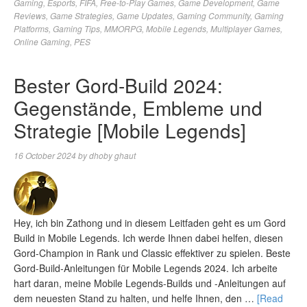
Gaming
,
Esports
,
FIFA
,
Free-to-Play Games
,
Game Development
,
Game
Reviews
,
Game Strategies
,
Game Updates
,
Gaming Community
,
Gaming
Platforms
,
Gaming Tips
,
MMORPG
,
Mobile Legends
,
Multiplayer Games
,
Online Gaming
,
PES
Bester Gord-Build 2024:
Gegenstände, Embleme und
Strategie [Mobile Legends]
16 October 2024
by
dhoby ghaut
Hey, ich bin Zathong und in diesem Leitfaden geht es um Gord
Build in Mobile Legends. Ich werde Ihnen dabei helfen, diesen
Gord-Champion in Rank und Classic effektiver zu spielen. Beste
Gord-Build-Anleitungen für Mobile Legends 2024. Ich arbeite
hart daran, meine Mobile Legends-Builds und -Anleitungen auf
dem neuesten Stand zu halten, und helfe Ihnen, den …
[Read