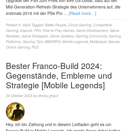
Upgrade der PS5 zum Preis von 699 US-Dollar, baut auf der
Mid-Generation-Refresh-Strategie des Unternehmens auf, die
erstmals 2016 mit der PS4 Pro …
[Read more…]
Posted in:
Style
Tagged:
Battle Royale
,
Cloud Gaming
,
Competitive
Gaming
,
Esports
,
FIFA
,
Free-to-Play Games
,
Game Development
,
Game
Reviews
,
Game Strategies
,
Game Updates
,
Gaming Community
,
Gaming
Platforms
,
Gaming Tips
,
MMORPG
,
Mobile Legends
,
Multiplayer Games
,
Online Gaming
,
PES
Bester Franco-Build 2024:
Gegenstände, Embleme und
Strategie [Mobile Legends]
20 October 2024
by
dhoby ghaut
Hey, ich bin Zathong und in diesem Leitfaden geht es um
Franco Build in Mobile Legends. Ich werde Ihnen dabei helfen,