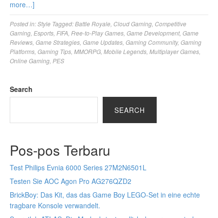
more…]
Posted in:
Style
Tagged:
Battle Royale
,
Cloud Gaming
,
Competitive
Gaming
,
Esports
,
FIFA
,
Free-to-Play Games
,
Game Development
,
Game
Reviews
,
Game Strategies
,
Game Updates
,
Gaming Community
,
Gaming
Platforms
,
Gaming Tips
,
MMORPG
,
Mobile Legends
,
Multiplayer Games
,
Online Gaming
,
PES
Search
SEARCH
Pos-pos Terbaru
Test Philips Evnia 6000 Series 27M2N6501L
Testen Sie AOC Agon Pro AG276QZD2
BrickBoy: Das Kit, das das Game Boy LEGO-Set in eine echte
tragbare Konsole verwandelt.