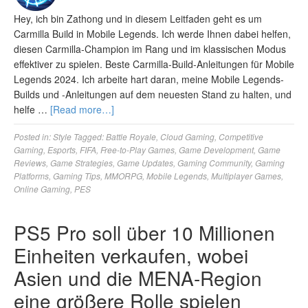
Hey, ich bin Zathong und in diesem Leitfaden geht es um
Carmilla Build in Mobile Legends. Ich werde Ihnen dabei helfen,
diesen Carmilla-Champion im Rang und im klassischen Modus
effektiver zu spielen. Beste Carmilla-Build-Anleitungen für Mobile
Legends 2024. Ich arbeite hart daran, meine Mobile Legends-
Builds und -Anleitungen auf dem neuesten Stand zu halten, und
helfe …
[Read more…]
Posted in:
Style
Tagged:
Battle Royale
,
Cloud Gaming
,
Competitive
Gaming
,
Esports
,
FIFA
,
Free-to-Play Games
,
Game Development
,
Game
Reviews
,
Game Strategies
,
Game Updates
,
Gaming Community
,
Gaming
Platforms
,
Gaming Tips
,
MMORPG
,
Mobile Legends
,
Multiplayer Games
,
Online Gaming
,
PES
PS5 Pro soll über 10 Millionen
Einheiten verkaufen, wobei
Asien und die MENA-Region
eine größere Rolle spielen