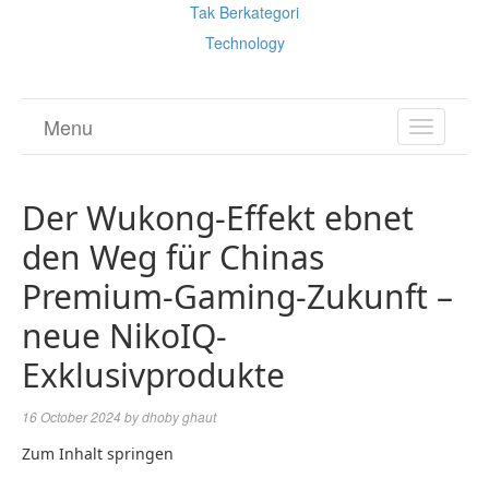
Tak Berkategori
Technology
Menu
TOGGL
NAVIGA
Der Wukong-Effekt ebnet
den Weg für Chinas
Premium-Gaming-Zukunft –
neue NikoIQ-
Exklusivprodukte
16 October 2024
by
dhoby ghaut
Zum Inhalt springen