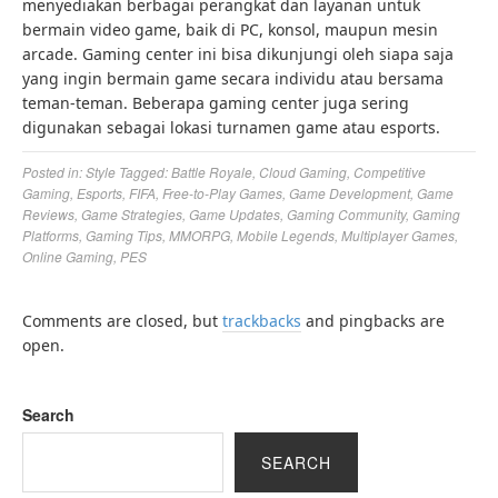
menyediakan berbagai perangkat dan layanan untuk
bermain video game, baik di PC, konsol, maupun mesin
arcade. Gaming center ini bisa dikunjungi oleh siapa saja
yang ingin bermain game secara individu atau bersama
teman-teman. Beberapa gaming center juga sering
digunakan sebagai lokasi turnamen game atau esports.
Posted in:
Style
Tagged:
Battle Royale
,
Cloud Gaming
,
Competitive
Gaming
,
Esports
,
FIFA
,
Free-to-Play Games
,
Game Development
,
Game
Reviews
,
Game Strategies
,
Game Updates
,
Gaming Community
,
Gaming
Platforms
,
Gaming Tips
,
MMORPG
,
Mobile Legends
,
Multiplayer Games
,
Online Gaming
,
PES
Comments are closed, but
trackbacks
and pingbacks are
open.
Search
SEARCH