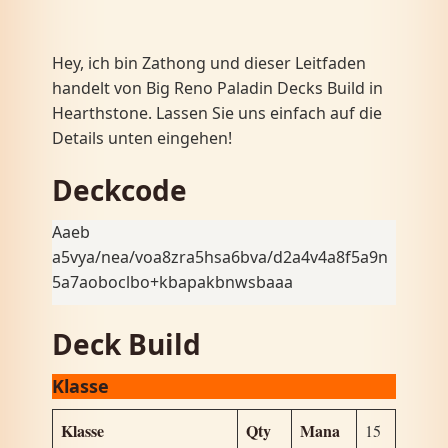
Hey, ich bin Zathong und dieser Leitfaden
handelt von Big Reno Paladin Decks Build in
Hearthstone. Lassen Sie uns einfach auf die
Details unten eingehen!
Deckcode
Aaeb
a5vya/nea/voa8zra5hsa6bva/d2a4v4a8f5a9n
5a7aoboclbo+kbapakbnwsbaaa
Deck Build
Klasse
Klasse
Qty
Mana
15