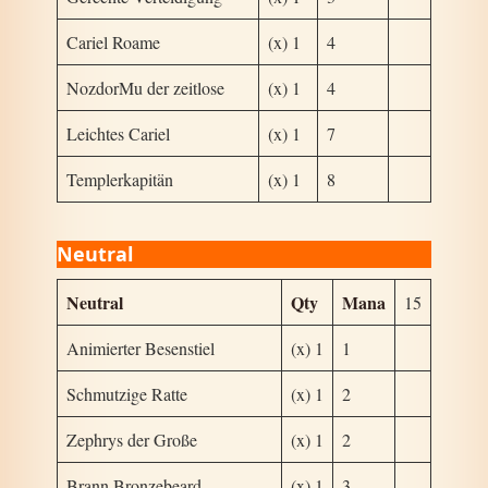
Cariel Roame
(x) 1
4
NozdorMu der zeitlose
(x) 1
4
Leichtes Cariel
(x) 1
7
Templerkapitän
(x) 1
8
Neutral
Neutral
Qty
Mana
15
Animierter Besenstiel
(x) 1
1
Schmutzige Ratte
(x) 1
2
Zephrys der Große
(x) 1
2
Brann Bronzebeard
(x) 1
3