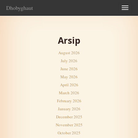
Dhobyghaut
TOG
NAV
Arsip
August 2026
July 2026
June 2026
May 2026
April 2026
March 2026
February 2026
January 2026
December 2025
November 2025
October 2025