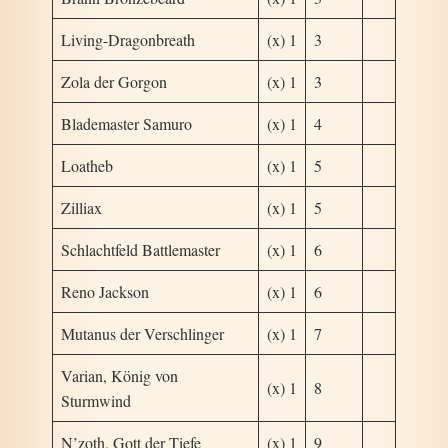
Living-Dragonbreath
(x) 1
3
Zola der Gorgon
(x) 1
3
Blademaster Samuro
(x) 1
4
Loatheb
(x) 1
5
Zilliax
(x) 1
5
Schlachtfeld Battlemaster
(x) 1
6
Reno Jackson
(x) 1
6
Mutanus der Verschlinger
(x) 1
7
Varian, König von
(x) 1
8
Sturmwind
N’zoth, Gott der Tiefe
(x) 1
9