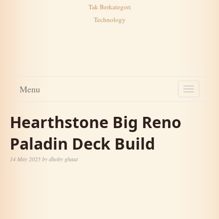
Tak Berkategori
Technology
Menu
TOGGL
NAVIG
Hearthstone Big Reno
Paladin Deck Build
14 May 2025
by
dhoby ghaut