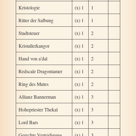
Kristologie
(x) 1
1
Ritter der Salbung
(x) 1
1
Stadtsteuer
(x) 1
2
Kristallerkangor
(x) 1
2
Hand von a’dal
(x) 1
2
Redscale Dragontamer
(x) 1
2
Ring des Mutes
(x) 1
2
Allianz Bannerman
(x) 1
3
Hohepriester Thekal
(x) 1
3
Lord Bars
(x) 1
3
Gerechte Verteidigung
(x) 1
3