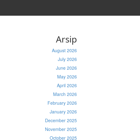
Arsip
August 2026
July 2026
June 2026
May 2026
April 2026
March 2026
February 2026
January 2026
December 2025
November 2025
October 2025