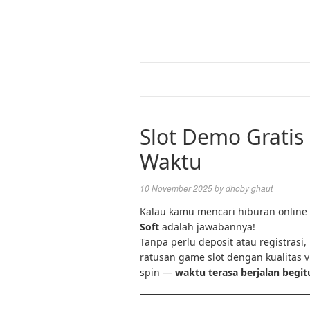
Slot Demo Gratis
Waktu
10 November 2025
by
dhoby ghaut
Kalau kamu mencari hiburan online 
Soft
adalah jawabannya!
Tanpa perlu deposit atau registras
ratusan game slot dengan kualitas v
spin —
waktu terasa berjalan begit